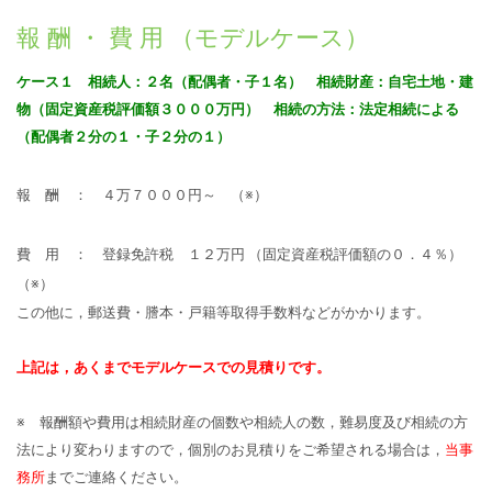
報 酬 ・ 費 用 （モデルケース）
ケース１ 相続人：２名（配偶者・子１名） 相続財産：自宅土地・建
物（固定資産税評価額３０００万円） 相続の方法：法定相続による
（配偶者２
分の１・子２分の１）
報 酬 ： ４
万７０００円～ （※）
費 用 ： 登録免許税 １２万円 （固定資産税評価額の０．４％）
（※）
この他に，郵送費・謄本・戸籍等取得手数料などがかかります。
上記は，あくまでモデルケースでの見積りです。
※ 報酬額や費用は相続財産の個数や相続人の数，難易度及び相続の方
法により変わりますので，個別のお見積りをご希望される場合は，
当事
務所
までご連絡ください。