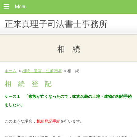
Menu
正来真理子司法書士事務所
相 続
ホーム
»
相続・遺言・生前贈与
»
相 続
相 続 登 記
ケース１ 「家族が亡くなったので，家族名義の土地・建物の相続手続
をしたい」
このような場合，
相続登記手続
を行います。