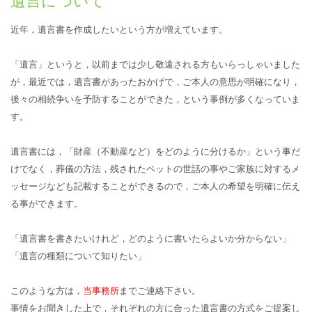
遺言について
近年，遺言書を作成したいという方が増えています。
「遺言」というと，以前までは少し敬遠される方もいらっしゃいました
が，最近では，遺言書があったおかげで，ご本人の意思が明確になり，
後々の相続争いを予防することができた，という事例が多くなっていま
す。
遺言書には，「財産（不動産など）をどのように分けるか」という事だ
けでなく，葬儀の方法，残されたペットの世話の事やご家族に対するメ
ッセージなども記載することができるので，ご本人の希望を明確に伝え
る事ができます。
「遺言書を書きたいけれど，どのように書いたらよいか分からない」
「遺言の種類について知りたい」
このような方は，
当事務所
までご連絡下さい。
事情をお聞きした上で，それぞれの方に合った遺言書の方式をご提案し