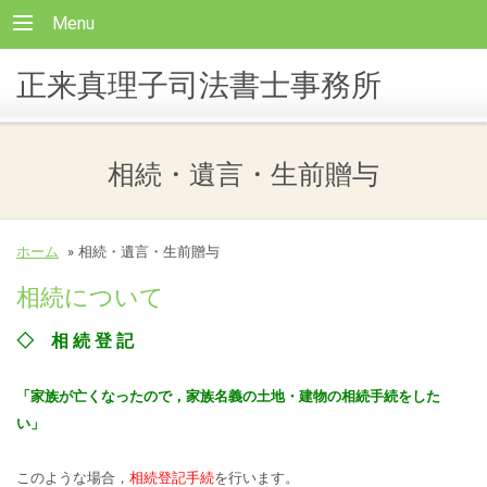
Menu
正来真理子司法書士事務所
相続・遺言・生前贈与
ホーム
»
相続・遺言・生前贈与
相続について
◇ 相 続 登 記
「家族が亡くなったので，家族名義の土地・建物の相続手続をした
い」
このような場合，
相続登記手続
を行います。