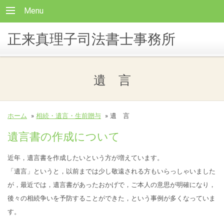
Menu
正来真理子司法書士事務所
遺 言
ホーム
»
相続・遺言・生前贈与
»
遺 言
遺言書の作成について
近年，遺言書を作成したいという方が増えています。
「遺言」というと，以前までは少し敬遠される方もいらっしゃいました
が，最近では，遺言書
があったおかげで，ご本人の意思が明確になり，
後々の相続争いを予防することができた，という事例が多くなっていま
す。